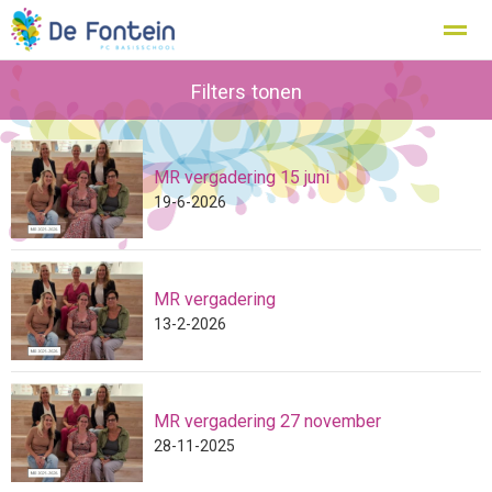
Kennismaken
Protocollen
Filters tonen
verslagen
Kopwerk
MR vergadering 15 juni
Home
Zoeken
Foto's
Facebook
Inst
19-6-2026
MR vergadering
13-2-2026
MR vergadering 27 november
28-11-2025