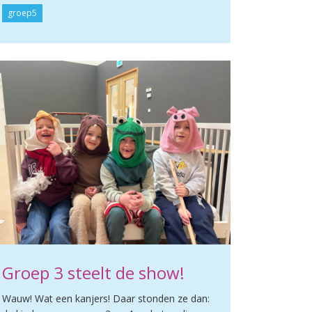
groep5
Groep 3 steelt de show!
Wauw! Wat een kanjers! Daar stonden ze dan: