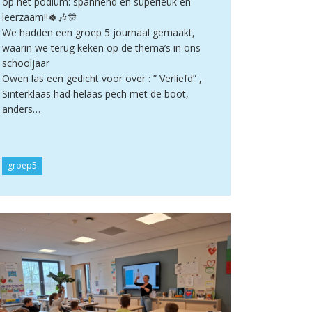
op het podium: spannend en superleuk en
leerzaam!!🍀🎶🎊
We hadden een groep 5 journaal gemaakt,
waarin we terug keken op de thema’s in ons
schooljaar
Owen las een gedicht voor over : ” Verliefd” ,
Sinterklaas had helaas pech met de boot,
anders…
groep5