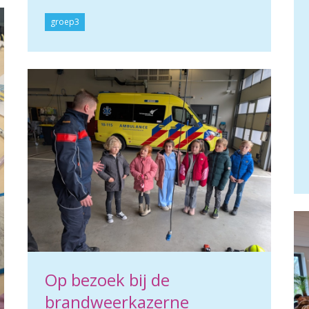
groep3
Op bezoek bij de
brandweerkazerne