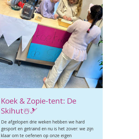
Koek & Zopie-tent: De
Skihut☃️🎿
De afgelopen drie weken hebben we hard
gesport en getraind en nu is het zover: we zijn
klaar om te oefenen op onze eigen